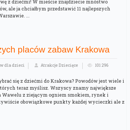
wę z dziećmi! W mieście znajdziecie mnóstwo
w, ale ja chciałbym przedstawić 11 najlepszych
rszawie. ...
szych placów zabaw Krakowa
w dla dzieci
Atrakcje Dziecięce
101 296
brać się z dziećmi do Krakowa? Powodów jest wiele i
o których teraz myślisz. Wszyscy znamy największe
a Wawelu z ziejącym ogniem smokiem, rynek i
zywiście obowiązkowe punkty każdej wycieczki ale z