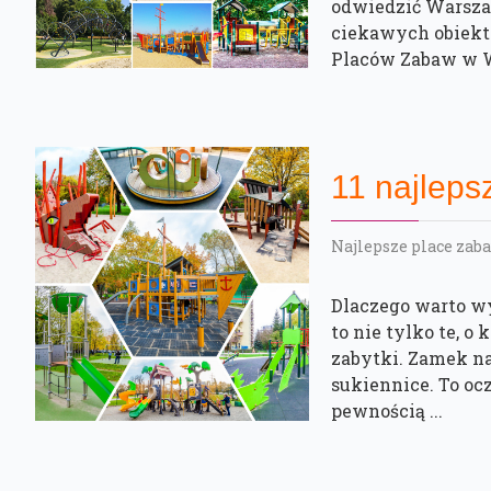
odwiedzić Warsza
ciekawych obiektó
Placów Zabaw w Wa
11 najlep
Najlepsze place zaba
Dlaczego warto wy
to nie tylko te, 
zabytki. Zamek n
sukiennice. To oc
pewnością ...