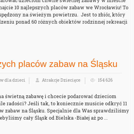
darować dzieciom chwile świetnej zabawy w mieście
najcie 10 najlepszych placów zabaw we Wrocławiu! To
 spędzony na świeżym powietrzu. Jest to zbiór, który
zeniu ponad 60 różnych obiektów rodzinnej rekreacji
zych placów zabaw na Śląsku
w dla dzieci
Atrakcje Dziecięce
154 626
na świetną zabawę i chcecie podarować dzieciom
e radości? Jeśli tak, to koniecznie musicie odkryć 11
w zabaw na Śląsku. Specjalnie dla Was sprawdziliśmy
ebyliśmy cały Śląsk od Bielska -Białej aż po ...