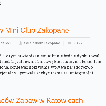
...
w Mini Club Zakopane
 dzieci
Sale Zabaw Zakopane
2 427
ć – z tym stwierdzeniem nikt nie będzie dyskutował.
zieć, że jest również niezwykle istotnym elementem
ucha, ponieważ korzystnie wpływa na jego rozwój
jonalny i pozwala zdobyć rozmaite umiejętności. ...
aców Zabaw w Katowicach