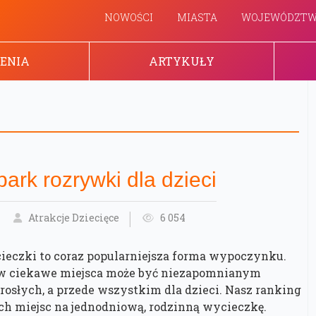
NOWOŚCI
MIASTA
WOJEWÓDZT
ENIA
ARTYKUŁY
park rozrywki dla dzieci
Atrakcje Dziecięce
6 054
eczki to coraz popularniejsza forma wypoczynku.
w ciekawe miejsca może być niezapomnianym
rosłych, a przede wszystkim dla dzieci. Nasz ranking
ych miejsc na jednodniową, rodzinną wycieczkę.