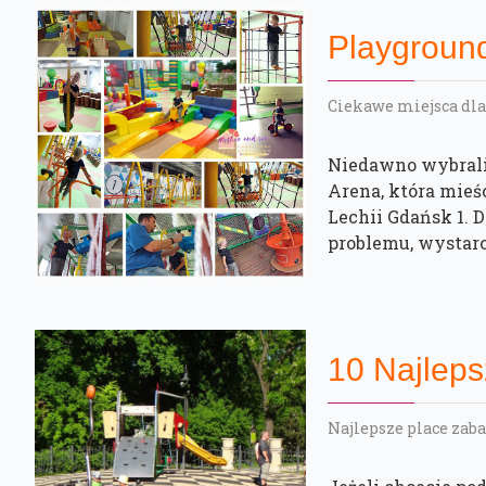
Playgroun
Ciekawe miejsca dla
Niedawno wybrali
Arena, która mieśc
Lechii Gdańsk 1. 
problemu, wystarc
10 Najlep
Najlepsze place zaba