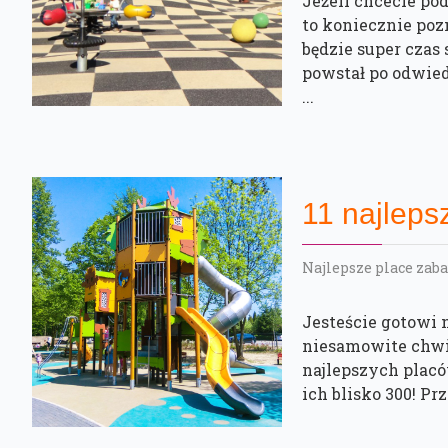
Jeżeli chcecie po
to koniecznie poz
będzie super czas
powstał po odwied
...
11 najleps
Najlepsze place zaba
Jesteście gotowi 
niesamowite chwil
najlepszych placó
ich blisko 300! Prz