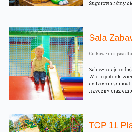
Sugerowaliśmy się 
Sala Zaba
Ciekawe miejsca dla
Zabawa daje radoś
Warto jednak wied
codzienności mal
fizyczny oraz emoc
TOP 11 Pl