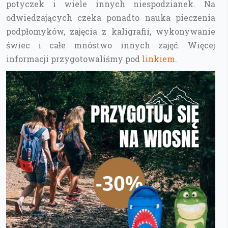
potyczek i wiele innych niespodzianek. Na
odwiedzających czeka ponadto nauka pieczenia
podpłomyków, zajęcia z kaligrafii, wykonywanie
świec i całe mnóstwo innych zajęć. Więcej
informacji przygotowaliśmy pod
linkiem
.