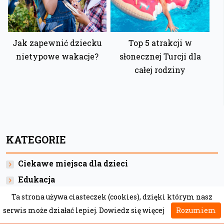
Jak zapewnić dziecku
Top 5 atrakcji w
nietypowe wakacje?
słonecznej Turcji dla
całej rodziny
KATEGORIE
Ciekawe miejsca dla dzieci
Edukacja
Książki dla dzieci
Ta strona używa ciasteczek (cookies), dzięki którym nasz
serwis może działać lepiej.
Dowiedz się więcej
Rozumiem
Kuchnia dla dzieci