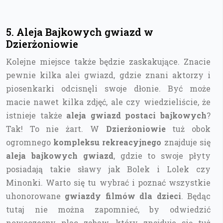
5. Aleja Bajkowych gwiazd w
Dzierżoniowie
Kolejne miejsce także będzie zaskakujące. Znacie
pewnie kilka alei gwiazd, gdzie znani aktorzy i
piosenkarki odcisnęli swoje dłonie. Być może
macie nawet kilka zdjęć, ale czy wiedzieliście, że
istnieje także
aleja gwiazd postaci bajkowych
?
Tak! To nie żart. W
Dzierżoniowie
tuż obok
ogromnego
kompleksu rekreacyjnego
znajduje się
aleja bajkowych gwiazd
, gdzie to swoje płyty
posiadają takie sławy jak Bolek i Lolek czy
Minonki. Warto się tu wybrać i poznać wszystkie
uhonorowane
gwiazdy filmów dla dzieci
. Będąc
tutaj nie można zapomnieć, by odwiedzić
nowoczesny plac zabaw, który znajduje się tuż