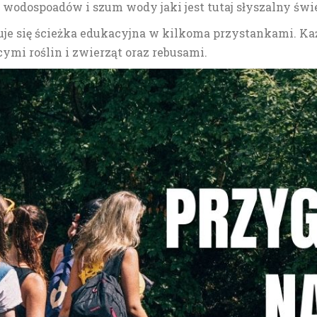
ka wodospoadów i szum wody jaki jest tutaj słyszalny ś
uje się ścieżka edukacyjna w kilkoma przystankami. Ka
ymi roślin i zwierząt oraz rebusami.