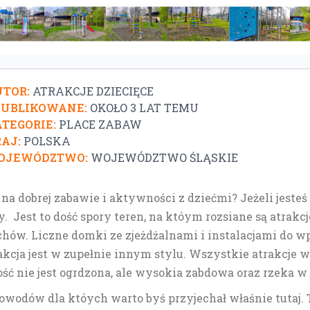
TOR:
ATRAKCJE DZIECIĘCE
PUBLIKOWANE:
OKOŁO 3 LAT TEMU
TEGORIE:
PLACE ZABAW
AJ:
POLSKA
OJEWÓDZTWO:
WOJEWÓDZTWO ŚLĄSKIE
 na dobrej zabawie i aktywności z dziećmi? Jeżeli jesteś
 Jest to dość spory teren, na któym rozsiane są atrakcj
ów. Liczne domki ze zjeżdżalnami i instalacjami do wps
akcja jest w zupełnie innym stylu. Wszystkie atrakcje 
ość nie jest ogrdzona, ale wysokia zabdowa oraz rzeka 
powodów dla któych warto byś przyjechał właśnie tutaj. 