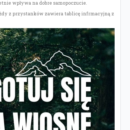
wietnie wpływa na dobre samopoczucie.
żdy z przystanków zawiera tablicę infrmacyjną z