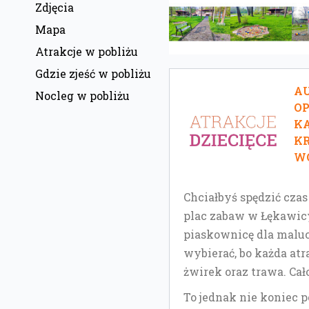
Zdjęcia
Mapa
Atrakcje w pobliżu
Gdzie zjeść w pobliżu
AU
Nocleg w pobliżu
O
KA
KR
W
Chciałbyś spędzić czas
plac zabaw w Łękawicy.
piaskownicę dla maluch
wybierać, bo każda atr
żwirek oraz trawa. Cał
To jednak nie koniec 