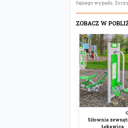
fajnego wypadu. Życz
ZOBACZ W POBLI
Siłownia zewnęt
Łękawica