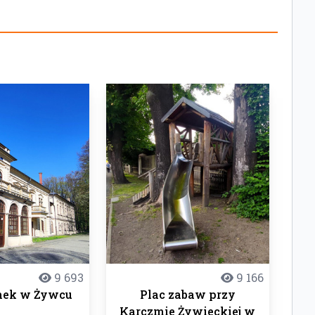
9 693
9 166
mek w Żywcu
Plac zabaw przy
Karczmie Żywieckiej w