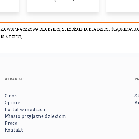
NKA WSPINACZKOWA DLA DZIECI,
ZJEŻDŻALNIA DLA DZIECI,
ŚLĄSKIE ATRA
DLA DZIECI,
ATRAKCJE
P
O nas
S
Opinie
A
Portal w mediach
Miasto przyjazne dzieciom
Praca
Kontakt