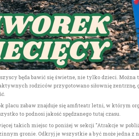
yscy będa bawić się świetne, nie tylko dzieci. Można t
j aktywnych rodziców przygotowano siłownię zentrznę, 
ść.
ok placu zabaw znajduje się amfiteatr letni, w którym o
Wszystko to podnosi jakość spędzanego tutaj czasu.
ięcej takich miejsc to poniżej w sekcji "Atrakcje w pob
innym gronie. Odkryj je wszystkie a być może jedna z n