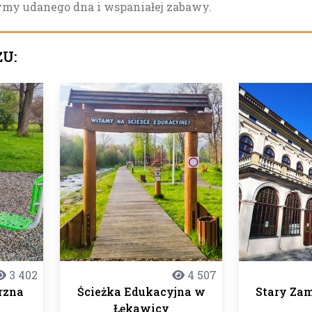
ymy udanego dna i wspaniałej zabawy.
ŻU:
3 402
4 507
rzna
Ścieżka Edukacyjna w
Stary Za
Łękawicy