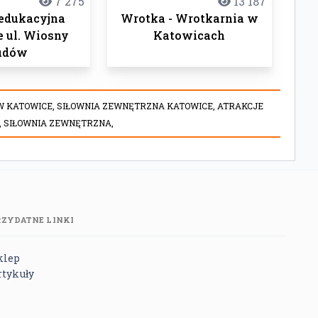
7 275
13 187
 edukacyjna
Wrotka - Wrotkarnia w
 ul. Wiosny
Katowicach
udów
W KATOWICE,
SIŁOWNIA ZEWNĘTRZNA KATOWICE,
ATRAKCJE
,
SIŁOWNIA ZEWNĘTRZNA,
RZYDATNE LINKI
klep
rtykuły