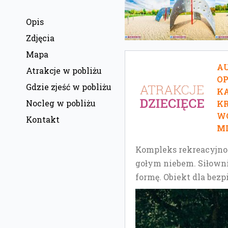
Opis
Zdjęcia
Mapa
AU
Atrakcje w pobliżu
O
Gdzie zjeść w pobliżu
KA
Nocleg w pobliżu
KR
W
Kontakt
MI
Kompleks rekreacyjno 
gołym niebem. Siłowni
formę. Obiekt dla bezp