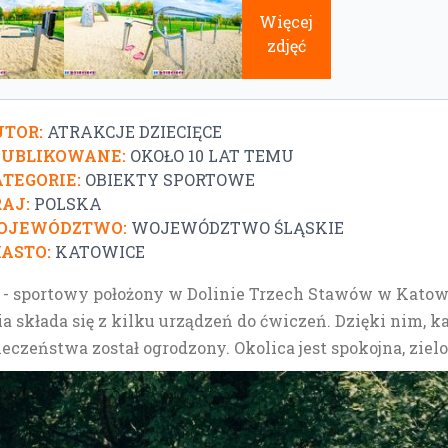
Więcej
zdjęć
TOR:
ATRAKCJE DZIECIĘCE
PUBLIKOWANE:
OKOŁO 10 LAT TEMU
TEGORIE:
OBIEKTY SPORTOWE
AJ:
POLSKA
OJEWÓDZTWO:
WOJEWÓDZTWO ŚLĄSKIE
ASTO:
KATOWICE
- sportowy położony w Dolinie Trzech Stawów w Katowic
a składa się z kilku urządzeń do ćwiczeń. Dzięki nim, k
ieczeństwa został ogrodzony. Okolica jest spokojna, ziel