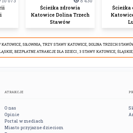
10 073
8 430
ii
Ścieżka zdrowia
Ścieżka
i
Katowice Dolina Trzech
Katowice
Stawów
L
W KATOWICE,
SIŁOWNIA,
TRZY STAWY KATOWICE,
DOLINA TRZECH STAWÓ
LĄSKIE,
BEZPŁATNE ATRAKCJE DLA DZIECI ,
3 STAWY KATOWICE,
ŚLĄSKIE
ATRAKCJE
P
O nas
S
Opinie
A
Portal w mediach
Miasto przyjazne dzieciom