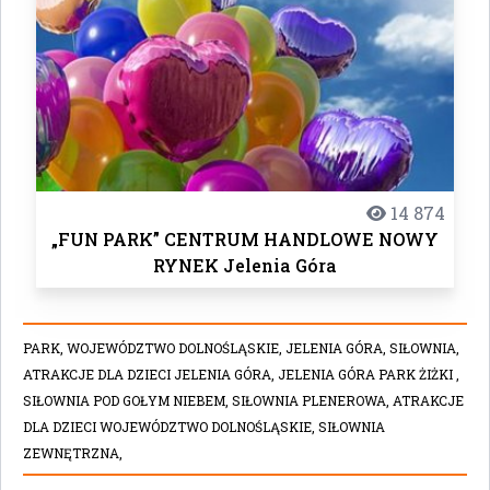
14 874
„FUN PARK” CENTRUM HANDLOWE NOWY
RYNEK Jelenia Góra
PARK,
WOJEWÓDZTWO DOLNOŚLĄSKIE,
JELENIA GÓRA,
SIŁOWNIA,
ATRAKCJE DLA DZIECI JELENIA GÓRA,
JELENIA GÓRA PARK ŻIŻKI ,
SIŁOWNIA POD GOŁYM NIEBEM,
SIŁOWNIA PLENEROWA,
ATRAKCJE
DLA DZIECI WOJEWÓDZTWO DOLNOŚLĄSKIE,
SIŁOWNIA
ZEWNĘTRZNA,