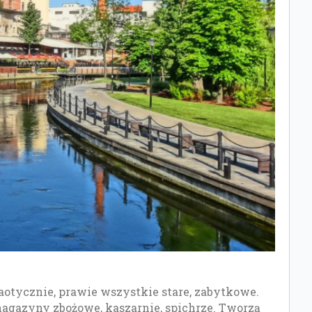
aotycznie, prawie wszystkie stare, zabytkowe.
agazyny zbożowe, kaszarnie, spichrze. Tworzą