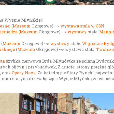
a Wyspie Młyńskiej
:
esnej
(
Muzeum
Okręgowe) -->
wystawa stała w GSN
Pieniądza
(
Muzeum
Okręgowe) -->
wystawy
stałe:
Mennic
e
(
Muzeum
Okręgowe) -->
wystawy
stałe:
W grodzie Bydg
wskiego
(
Muzeum
Okręgowe) --> wystawa stała:
Twórczo
sta
szybka, nerwowa Brda-Młynówka ze ścianą Bydgoskie
rych oficyn i przybudówek, Z drugiej strony potężne g
y
, oraz
Opery Nova
. Za katedrą już Stary Rynek- najważn
lerami starych drzew łącząca Wyspę Młyńską ze współcze