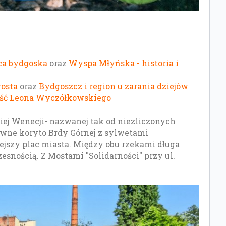
a bydgoska
oraz
Wyspa Młyńska - historia i
osta
oraz
Bydgoszcz i region u zarania dziejów
ść Leona Wyczółkowskiego
j Wenecji- nazwanej tak od niezliczonych
łówne koryto Brdy Górnej z sylwetami
iejszy plac miasta. Między obu rzekami długa
snością. Z Mostami "Solidarności" przy ul.