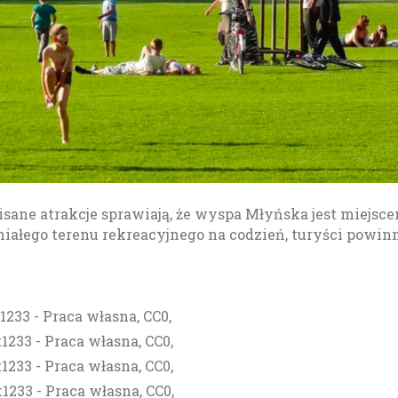
isane atrakcje sprawiają, że wyspa Młyńska jest miej
niałego terenu rekreacyjnego na codzień, turyści powinn
1233 - Praca własna, CC0,
t1233 - Praca własna, CC0,
t1233 - Praca własna, CC0,
t1233 - Praca własna, CC0,