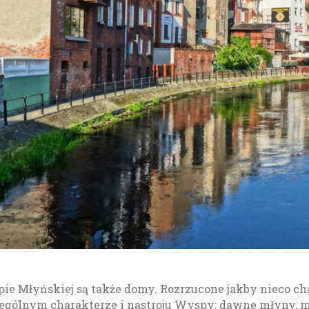
pie Młyńskiej są także domy. Rozrzucone jakby nieco ch
zególnym charakterze i nastroju Wyspy: dawne młyny, m