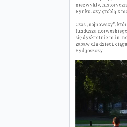
niezwykły, historyczn
Rynku, czy groblą z mo
Czas „najnowszy", któ
funduszu norweskiego 
się dyskretnie m.in. 
zabaw dla dzieci, ci
Bydgoszczy.