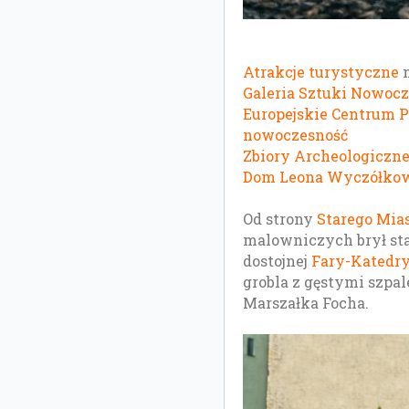
Atrakcje turystyczne
n
Galeria Sztuki Nowocz
Europejskie Centrum 
nowoczesność
Zbiory Archeologiczn
Dom Leona Wyczółko
Od strony
Starego Mia
malowniczych brył sta
dostojnej
Fary-Katedr
grobla z gęstymi szpa
Marszałka Focha.