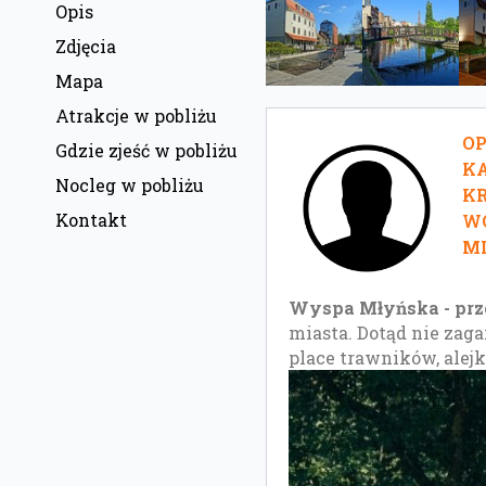
Opis
Zdjęcia
Mapa
Atrakcje w pobliżu
O
Gdzie zjeść w pobliżu
KA
Nocleg w pobliżu
KR
Kontakt
W
MI
Wyspa Młyńska - prz
miasta. Dotąd nie zaga
place trawników, alejk