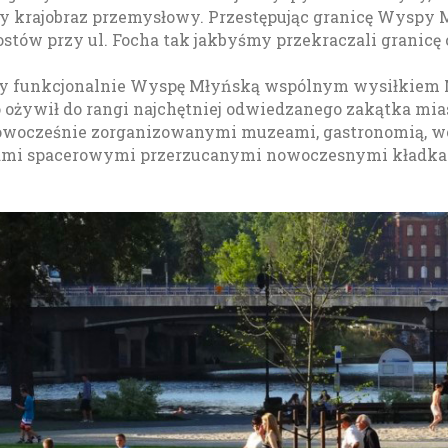
y krajobraz przemysłowy. Przestępując granicę Wyspy M
stów przy ul. Focha tak jakbyśmy przekraczali granicę c
ry funkcjonalnie Wyspę Młyńską wspólnym wysiłkiem Mi
ożywił do rangi najchętniej odwiedzanego zakątka mia
nowocześnie zorganizowanymi muzeami, gastronomią, wod
ągami spacerowymi przerzucanymi nowoczesnymi kładkam