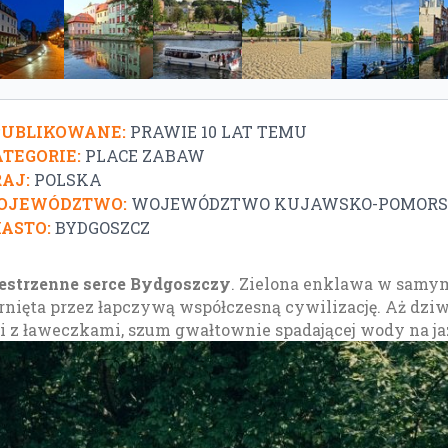
PUBLIKOWANE:
PRAWIE 10 LAT TEMU
TEGORIE:
PLACE ZABAW
AJ:
POLSKA
OJEWÓDZTWO:
WOJEWÓDZTWO KUJAWSKO-POMORS
ASTO:
BYDGOSZCZ
estrzenne serce Bydgoszczy
. Zielona enklawa w samym
rnięta przez łapczywą współczesną cywilizację. Aż dziw !
i z ławeczkami, szum gwałtownie spadającej wody na jaz