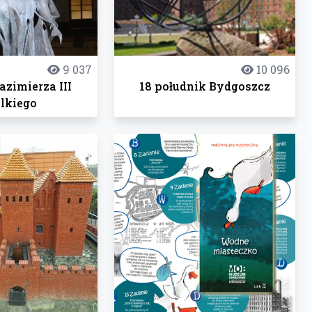
9 037
10 096
zimierza III
18 południk Bydgoszcz
lkiego