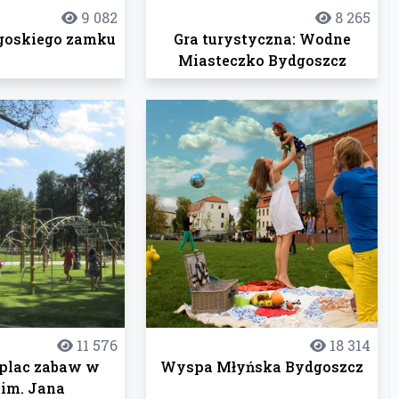
9 082
8 265
goskiego zamku
Gra turystyczna: Wodne
Miasteczko Bydgoszcz
11 576
18 314
plac zabaw w
Wyspa Młyńska Bydgoszcz
 im. Jana