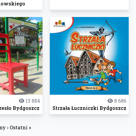
owskiego
13 884
8 686
zesło Bydgoszcz
Strzała Łuczniczki Bydgoszcz
ny ›
Ostatni »