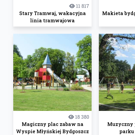
11 817
Stary Tramwaj, wakacyjna
Makieta byd
linia tramwajowa
18 380
Magiczny plac zabaw na
Muzyczny 
Wyspie Młyńskiej Bydgoszcz
parku