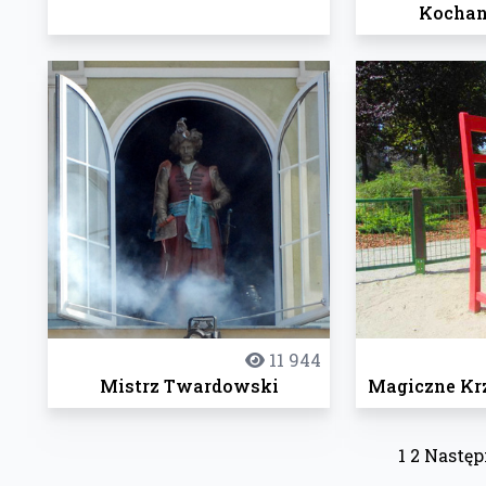
Kochan
11 944
Mistrz Twardowski
Magiczne Kr
1
2
Następ