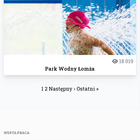
18 019
Park Wodny Łomża
1
2
Następny ›
Ostatni »
WSPÓŁPRACA