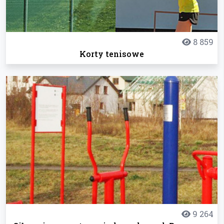
8 859
Korty tenisowe
9 264