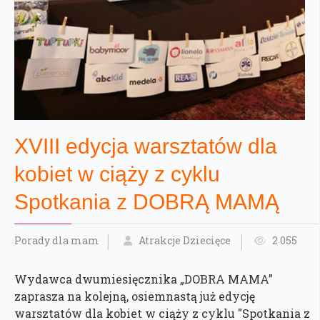
XVIII edycja warsztatów dla
kobiet w ciąży z cyklu
Spotkania z DOBRĄ MAMĄ
Porady dla mam
Atrakcje Dziecięce
2 055
Wydawca dwumiesięcznika „DOBRA MAMA”
zaprasza na kolejną, osiemnastą już edycję
warsztatów dla kobiet w ciąży z cyklu "Spotkania z