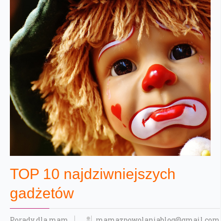
TOP 10 najdziwniejszych
gadżetów
Porady dla mam
mamazpowolaniablog@gmail.com