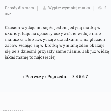
Porady dla mam
Wypisz wymaluj matka
2
862
Czasem wydaje mi się że jestem jedyną matką w
okolicy. Idąc na spacery oczywiście widuje inne
maluszki, ale zazwyczaj z dziadkami, a na placach
zabaw wdając się w krótką wymianę zdań okazuje
się, że z dziećmi przyszły same nianie. Jak już widzę
jakaś mamę to najczęściej ...
« Pierwszy
‹ Poprzedni
…
3
4
5
6
7