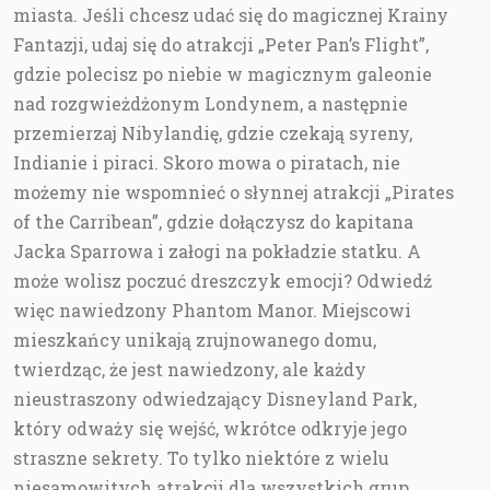
miasta. Jeśli chcesz udać się do magicznej Krainy
Fantazji, udaj się do atrakcji „Peter Pan’s Flight”,
gdzie polecisz po niebie w magicznym galeonie
nad rozgwieżdżonym Londynem, a następnie
przemierzaj Nibylandię, gdzie czekają syreny,
Indianie i piraci. Skoro mowa o piratach, nie
możemy nie wspomnieć o słynnej atrakcji „Pirates
of the Carribean”, gdzie dołączysz do kapitana
Jacka Sparrowa i załogi na pokładzie statku. A
może wolisz poczuć dreszczyk emocji? Odwiedź
więc nawiedzony Phantom Manor. Miejscowi
mieszkańcy unikają zrujnowanego domu,
twierdząc, że jest nawiedzony, ale każdy
nieustraszony odwiedzający Disneyland Park,
który odważy się wejść, wkrótce odkryje jego
straszne sekrety. To tylko niektóre z wielu
niesamowitych atrakcji dla wszystkich grup