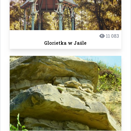
11 083
Glorietka w Jaśle