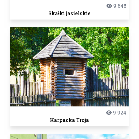
9 648
Skałki jasielskie
9 924
Karpacka Troja