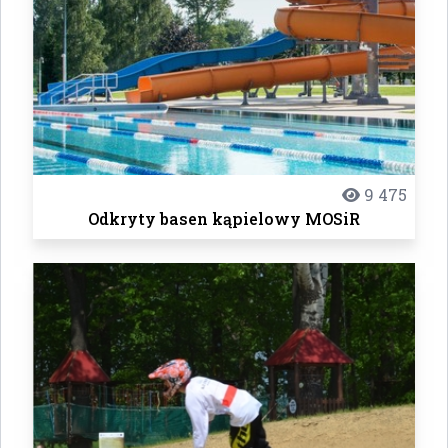
9 475
Odkryty basen kąpielowy MOSiR