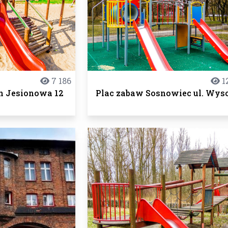
7 186
1
n Jesionowa 12
Plac zabaw Sosnowiec ul. Wys