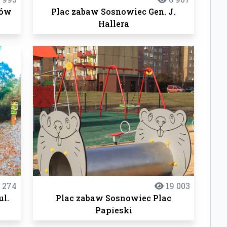
ców
Plac zabaw Sosnowiec Gen. J.
Hallera
 274
19 003
ul.
Plac zabaw Sosnowiec Plac
Papieski