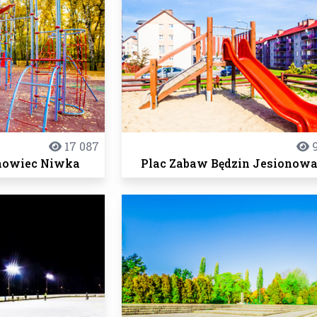
17 087
9
nowiec Niwka
Plac Zabaw Będzin Jesionowa