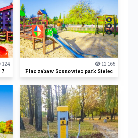
 124
12 165
 7
Plac zabaw Sosnowiec park Sielec