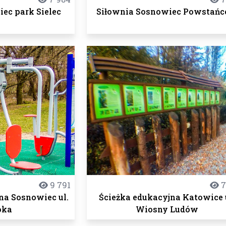
ec park Sielec
Siłownia Sosnowiec Powstań
9 791
7
na Sosnowiec ul.
Ścieżka edukacyjna Katowice 
oka
Wiosny Ludów