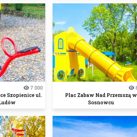
7 000
8
e Szopienice ul.
Plac Zabaw Nad Przemszą 
Ludów
Sosnowcu