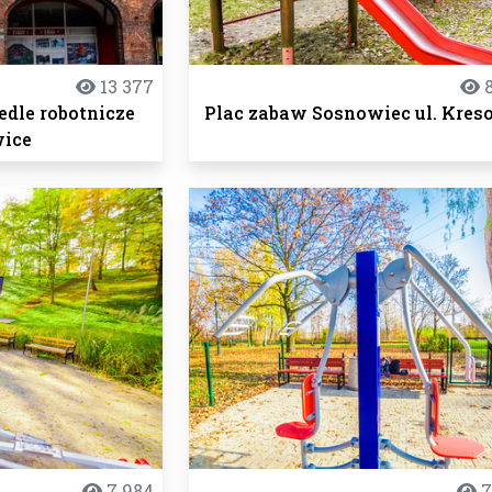
13 377
8
edle robotnicze
Plac zabaw Sosnowiec ul. Kre
ice
7 984
7