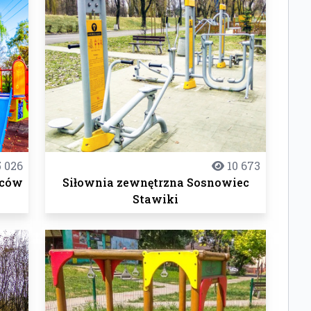
 026
10 673
ńców
Siłownia zewnętrzna Sosnowiec
Stawiki