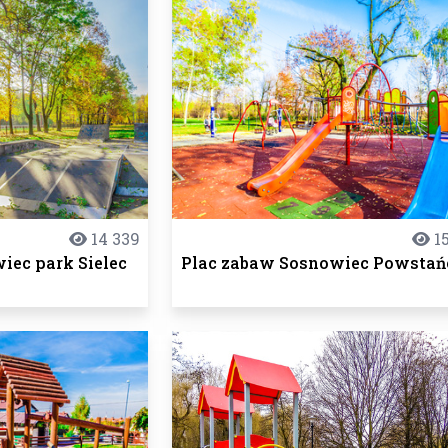
14 339
15
iec park Sielec
Plac zabaw Sosnowiec Powsta