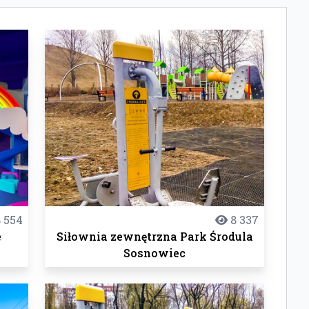
 554
8 337
e
Siłownia zewnętrzna Park Środula
Sosnowiec