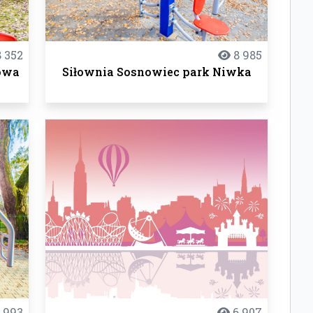
 352
8 985
sowa
Siłownia Sosnowiec park Niwka
 993
6 907