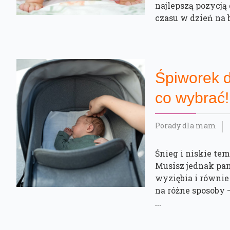
najlepszą pozycją
czasu w dzień na 
Śpiworek 
co wybrać!
Porady dla mam
Śnieg i niskie te
Musisz jednak pam
wyziębia i równie
na różne sposoby 
...