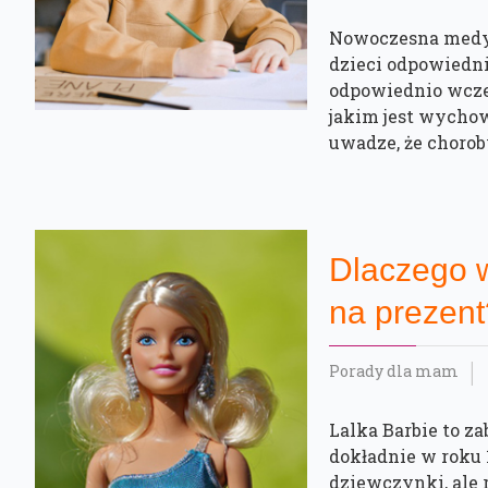
Nowoczesna medy
dzieci odpowiedni
odpowiednio wcześ
jakim jest wycho
uwadze, że choroby
Dlaczego w
na prezent
Porady dla mam
Lalka Barbie to za
dokładnie w roku 1
dziewczynki, ale 