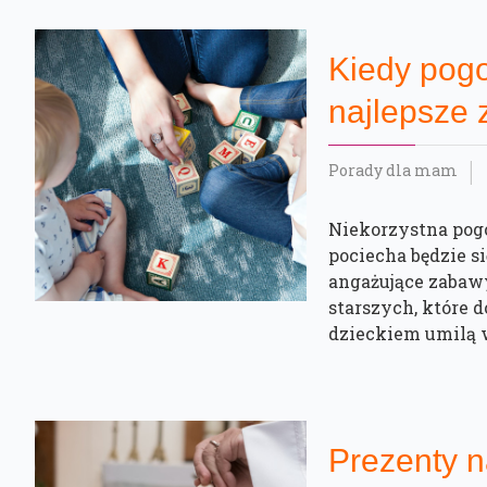
Kiedy pogo
najlepsze
Porady dla mam
Niekorzystna pogo
pociecha będzie 
angażujące zabawy
starszych, które 
dzieckiem umilą w
Prezenty n