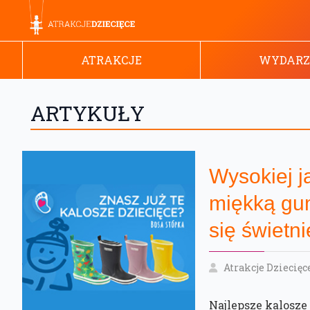
ATRAKCJE
WYDARZ
ARTYKUŁY
Wysokiej j
miękką gum
się świetni
Atrakcje Dziecięc
Najlepsze kalosze