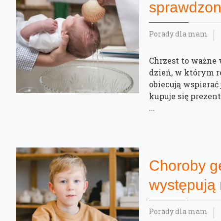
sprawdzon
Porady dla mam
Chrzest to ważne w
dzień, w którym r
obiecują wspierać
kupuje się prezen
...
Choroby ge
występują 
Porady dla mam