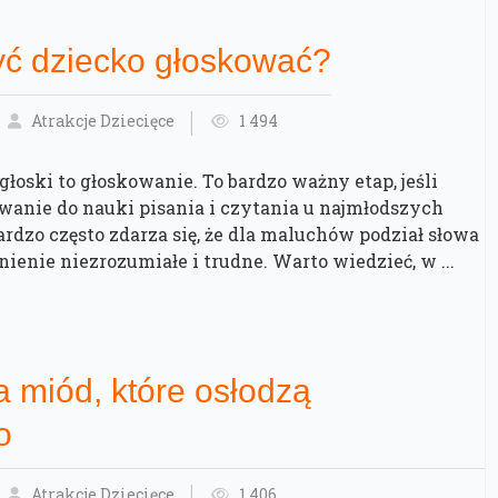
yć dziecko głoskować?
Atrakcje Dziecięce
1 494
głoski to głoskowanie. To bardzo ważny etap, jeśli
wanie do nauki pisania i czytania u najmłodszych
bardzo często zdarza się, że dla maluchów podział słowa
nienie niezrozumiałe i trudne. Warto wiedzieć, w ...
 miód, które osłodzą
o
Atrakcje Dziecięce
1 406