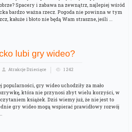
dobrze? Spacery i zabawa na zewnątrz, najlepiej wśród
iecka bardzo ważna rzecz. Pogoda nie powinna w tym
z, kałuże i błoto nie będą Wam straszne, jeśli ...
cko lubi gry wideo?
Atrakcje Dziecięce
1 242
j popularności, gry wideo uchodziły za mało
rywkę, która nie przynosi zbyt wielu korzyści, w
czytaniem książek. Dziś wiemy już, że nie jest to
ednie gry wideo mogą wspierać prawidłowy rozwój
..