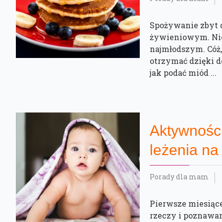
Spożywanie zbyt 
żywieniowym. Nie
najmłodszym. Cóż,
otrzymać dzięki d
jak podać miód ...
Aktywnośc
leżenia na
Porady dla mam
Pierwsze miesiąc
rzeczy i poznawani