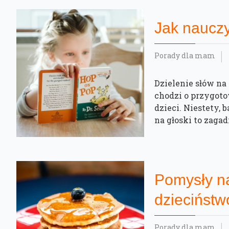
Jak naucz
Porady dla mam
Dzielenie słów na 
chodzi o przygoto
dzieci. Niestety, 
na głoski to zagad
Pomysły na
dzieciństw
Porady dla mam