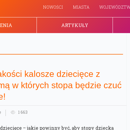
NOWOŚCI
MIASTA
WOJEWÓDZT
ENIA
ARTYKUŁY
akości kalosze dziecięce z
ą w których stopa będzie czuć
e!
e
1 663
 dziecięce – jakie powinny być, aby stopy dziecka