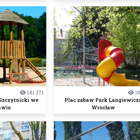
141 271
10
Szczytnicki we
Plac zabaw Park Langiewicz
awiu
Wrocław