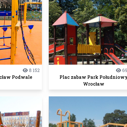
8 152
69
cław Podwale
Plac zabaw Park Południow
Wrocław