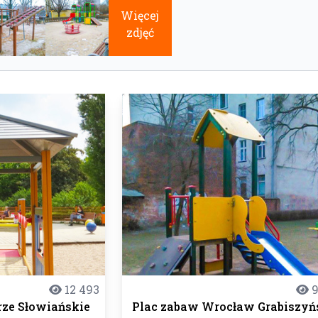
Więcej
zdjęć
12 493
9
ze Słowiańskie
Plac zabaw Wrocław Grabiszyń