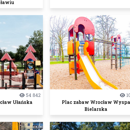
ławiu
54 842
10
cław Ułańska
Plac zabaw Wrocław Wysp
Bielarska