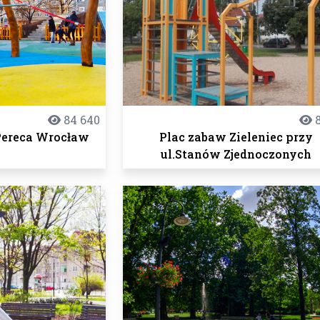
84 640
8
Pereca Wrocław
Plac zabaw Zieleniec przy
ul.Stanów Zjednoczonych