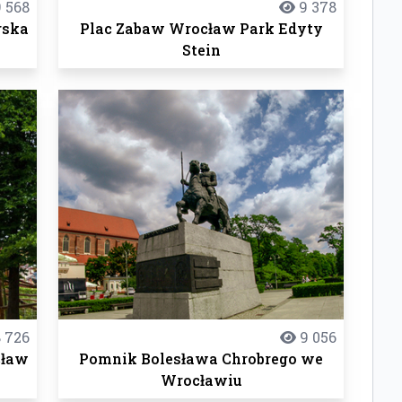
 568
9 378
rska
Plac Zabaw Wrocław Park Edyty
Stein
 726
9 056
cław
Pomnik Bolesława Chrobrego we
Wrocławiu