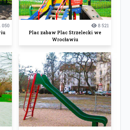
 050
8 521
wiu
Plac zabaw Plac Strzelecki we
Wrocławiu