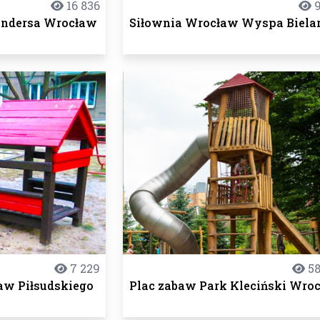
16 836
9
Andersa Wrocław
Siłownia Wrocław Wyspa Biela
7 229
58
aw Piłsudskiego
Plac zabaw Park Kleciński Wro