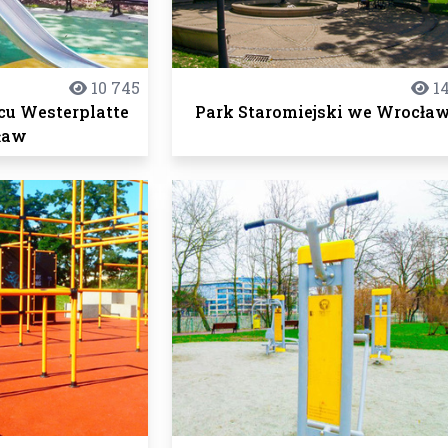
10 745
14
acu Westerplatte
Park Staromiejski we Wrocła
ław