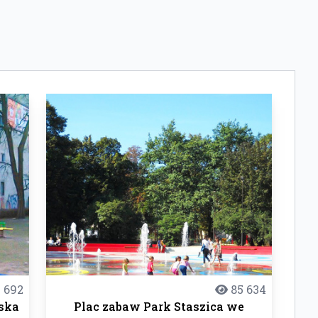
 692
85 634
ska
Plac zabaw Park Staszica we