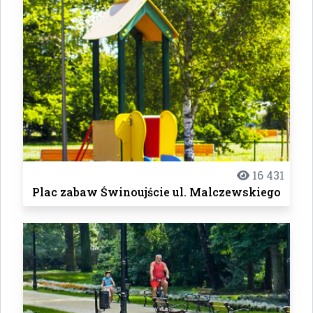
16 431
Plac zabaw Świnoujście ul. Malczewskiego