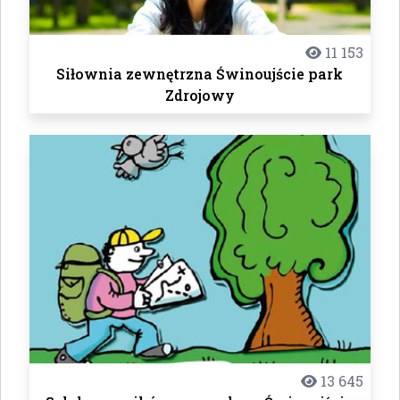
11 153
Siłownia zewnętrzna Świnoujście park
Zdrojowy
13 645