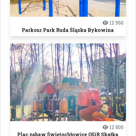
12 560
Parkour Park Ruda Śląska Bykowina
12 800
Plac zabaw Świętochłowice OSiR Skałka