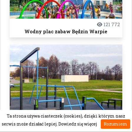
121 772
Wodny plac zabaw Będzin Warpie
Ta strona używa ciasteczek (cookies), dzięki którym nasz
serwis może działać lepiej.
Dowiedz się więcej
Rozumiem
11 241