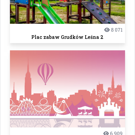
8 071
Plac zabaw Grudków Leśna 2
6 909