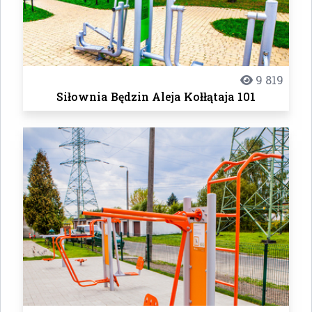
9 819
Siłownia Będzin Aleja Kołłątaja 101