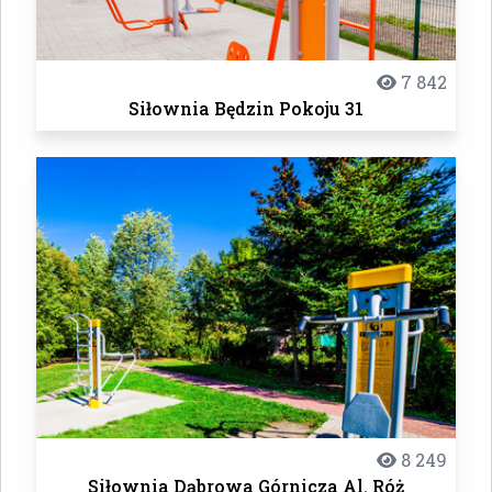
7 842
Siłownia Będzin Pokoju 31
8 249
Siłownia Dąbrowa Górnicza Al. Róż