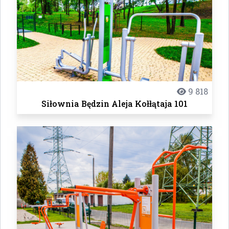
9 818
Siłownia Będzin Aleja Kołłątaja 101