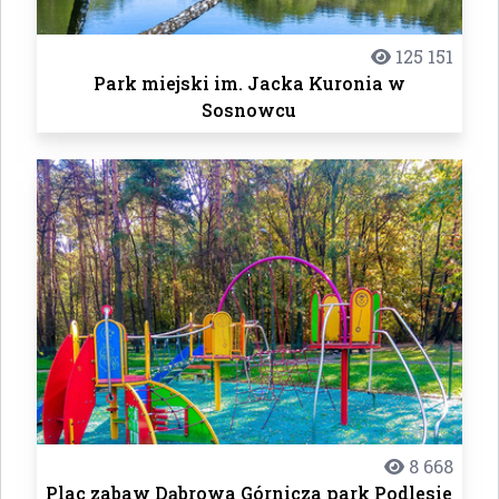
125 151
Park miejski im. Jacka Kuronia w
Sosnowcu
8 668
Plac zabaw Dąbrowa Górnicza park Podlesie